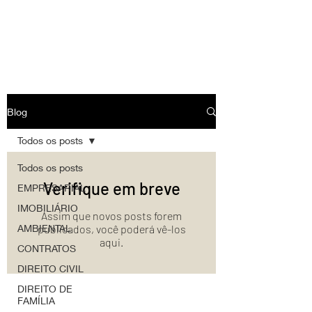
Atuação
Home
Blog
Blog
Todos os posts
Todos os posts
Verifique em breve
EMPRESARIAL
IMOBILIÁRIO
Assim que novos posts forem
AMBIENTAL
publicados, você poderá vê-los
aqui.
CONTRATOS
DIREITO CIVIL
DIREITO DE
FAMÍLIA